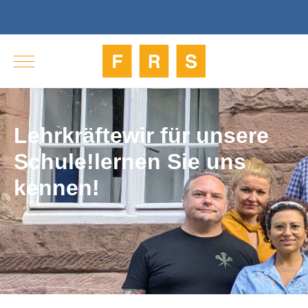
Lehrkräfte
wir für unsere
Schule!
lernen Sie uns
kennen!